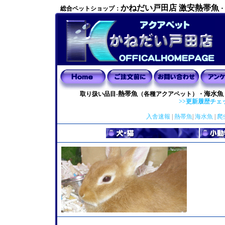
かねだい戸田店 激安熱帯魚
総合ペットショップ：
・
熱帯魚
海水魚
取り扱い品目-
（各種アクアペット）・
>>更新履歴チェ
入舎速報
|
熱帯魚
|
海水魚
|
爬