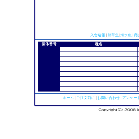
入舎速報
|
熱帯魚
|
海水魚
|
爬
個体番号
種名
ホーム
|
ご注文前に
|
お問い合わせ
|
アンケー